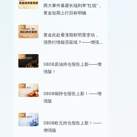
两大事件暴露长端利率“红线”，
黄金短期上行目标明确
1小时前
VIP
黄金此处看涨期权明显变动，
强势行情能否延续？——增强
版同步发布！
1小时前
VIP
0808原油持仓报告上新——增
强版！
1小时前
VIP
0808铜持仓报告上新！——增
强版
1小时前
VIP
0808欧元持仓报告上新！——
增强版