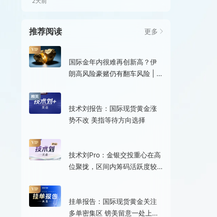
2天前
推荐阅读
更多
3小时前
VIP
国际金年内很难再创新高？伊
朗高风险豪赌仍有翻车风险 | 8
月6日分析汇总
44分钟前
精英
技术刘报告：国际现货黄金涨
势不改 美指等待方向选择
20分钟前
VIP
技术刘Pro：金银交投重心在高
位聚拢，区间内筹码活跃度较
高
11分钟前
VIP
挂单报告：国际现货黄金关注
多单密集区 镑美留意一处上行