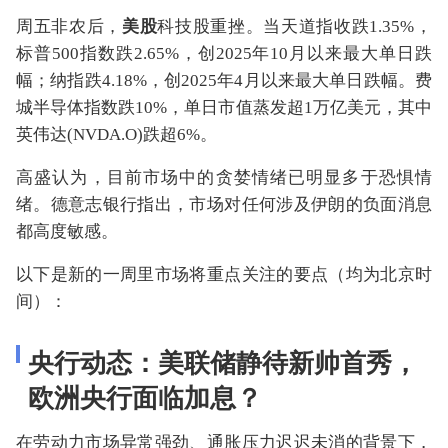
周五非农后，
美股
科技股重挫。当天道指收跌1.35%，
标普500指数跌2.65%，创2025年10月以来最大单日跌
幅；纳指跌4.18%，创2025年4月以来最大单日跌幅。费
城半导体指数跌10%，单日市值蒸发超1万亿美元，其中
英伟达(NVDA.O)跌超6%。
高盛认为，目前市场中的贪婪情绪已明显多于恐惧情
绪。德意志银行指出，市场对任何涉及伊朗的负面消息
都高度敏感。
以下是新的一周里市场将重点关注的要点（均为北京时
间）：
央行动态：美联储静待新帅首秀，
欧洲央行面临加息？
在劳动力市场异常强劲、通胀压力迟迟未消的背景下，