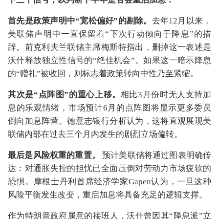
首先是政策声明中“宽松偏好”的剔除。
去年12月以来，
美联储声明中一直保留着“下次行动倾向于降息”的措
辞。前克利夫兰联储主席梅斯特指出，删掉这一表述是
沃什释放独立性信号的“绝佳机会”。如果这一暗示降息
的“赠礼”被收回，则标志着政策转向中性乃至紧缩。
其次是“点阵图”的重心上移。
相比3月份时无人支持加
息的乐观情绪，市场预计6月的点阵图将显示更多委员
倒向加息阵营。德意志银行分析认为，这将直观展现美
联储内部在过去三个月内发生的剧烈立场偏转。
最后是风险权重的重置。
预计美联储将通过图表明确传
达：对通胀失控的担忧已全面压倒对劳动力市场疲软的
恐惧。摩根士丹利首席经济学家Gapen认为，一旦这种
风险平衡发生改变，重启加息将具备充足的逻辑支撑。
作为特朗普政府属意的接班人，沃什曾因其“降息派”立