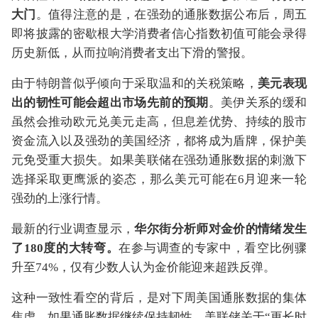
大门
。值得注意的是，在强劲的通胀数据公布后，周五
即将披露的密歇根大学消费者信心指数初值可能会录得
历史新低，从而拉响消费者支出下滑的警报。
由于特朗普似乎倾向于采取温和的关税策略，
美元表现
出的韧性可能会超出市场先前的预期
。美伊关系的缓和
虽然会推动
欧元兑美元
走高，但息差优势、持续的股市
资金流入以及强劲的美国经济，都将成为盾牌，保护美
元免受重大损失。如果美联储在强劲通胀数据的刺激下
选择采取更鹰派的姿态，那么美元可能在6月迎来一轮
强劲的上涨行情。
最新的行业调查显示，
华尔街分析师对金价的情绪发生
了180度的大转弯。
在参与调查的专家中，看空比例骤
升至74%，仅有少数人认为金价能迎来超跌反弹。
这种一致性看空的背后，是对下周美国通胀数据的集体
焦虑。如果通胀数据继续保持韧性，美联储关于“更长时