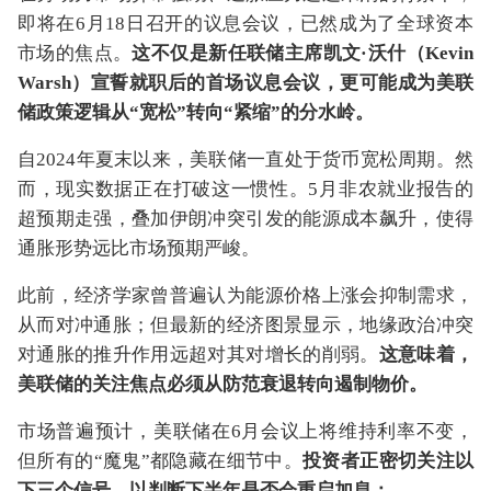
即将在6月18日召开的议息会议，已然成为了全球资本
市场的焦点。
这不仅是新任联储主席凯文·沃什（Kevin
Warsh）宣誓就职后的首场议息会议，更可能成为美联
储政策逻辑从“宽松”转向“紧缩”的分水岭。
自2024年夏末以来，美联储一直处于货币宽松周期。然
而，现实数据正在打破这一惯性。5月非农就业报告的
超预期走强，叠加伊朗冲突引发的能源成本飙升，使得
通胀形势远比市场预期严峻。
此前，经济学家曾普遍认为能源价格上涨会抑制需求，
从而对冲通胀；但最新的经济图景显示，地缘政治冲突
对通胀的推升作用远超对其对增长的削弱。
这意味着，
美联储的关注焦点必须从防范衰退转向遏制物价。
市场普遍预计，美联储在6月会议上将维持利率不变，
但所有的“魔鬼”都隐藏在细节中。
投资者正密切关注以
下三个信号，以判断下半年是否会重启加息：