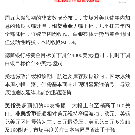
周五大超预期的非农数据公布后，市场对美联储年内加
息的预期大幅升温，
现货黄金
大幅下挫，几乎抹去年内
全部涨幅，连续第四周收跌。
白银
整体走势与黄金趋同
但波动性略强，本周收跌9.85%。
德商银行将黄金目标价下调至4800美元/盎司，同时下调
白银目标价至80美元/盎司。
受地缘政治缓和预期、航运及库存数据影响，
国际原油
本周小幅上涨。供需基本面未出现明显紧缩信号，导致
原油难以延续此前的迅猛涨势。
美指
受超预期的非农提振，大幅上涨至稍高于100关
口。
非美货币
普遍相对美元维持窄幅波动，欧元、
英镑
兑美元
区间震荡为主，日元最受压，
美元兑日元
多次触
及160附近，市场再度关注日本当局是否出手干预。