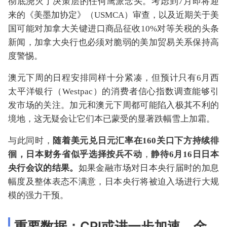
彻底浇灭了决策层的任何鹰派念头。考虑到7月即将迎
来的《美墨加协定》（USMCA）审查，以及近期关于美
国可能对加拿大关键进口商品征收10%对等关税的头条
新闻，加拿大央行也必须对脆弱的美加贸易关系保持高
度警惕。
澳元下周的日程安排同样十分紧凑，但预计只有6月西
太平洋银行（Westpac）的消费者信心指数调查能够引
发市场的关注。加元和澳元下周都可能陷入极其不利的
境地，这无疑会让它们本已蒙受的显著跌幅雪上加霜。
与此同时，
随着美元兑日元汇率在160关口下方持续徘
徊，日本财务省似乎选择按兵不动
，
静待6月16日日本
央行会议的结果。
如果金融市场对日本央行届时的加息
幅度及整体表态不满意，日本央行将被迫入场进行大规
模的强力干预。
重要数据：CPI或进一步加速，金