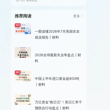
07-31 18:49:52
推荐阅读
更多
18小时前
HOT
一图读懂2026年7月美国非农
就业报告丨财料
1天前
2026全球最新失业率盘点丨财
料
08-06 18:10
HOT
中国上半年进口黄金超800吨
丨财料
08-04 15:49
万亿资金“救日元”！美日汇率干
预联合行动盘点丨财料