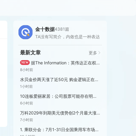
金十数据
4381篇
TA没有写简介，内敛也是一种表达
最新文章
更多
据The Information：英伟达正在权衡一项重大调整措施，考虑为Rubin Ultra GPU采用更少的高带宽内存，以应对先进高带宽内存芯片短缺问题。
NEW
8小时前
水贝金价两天涨了近50元 购金逻辑正在发生明显变化
1小时前
10连板爱丽家居：公司股票可能存在明显的市场情绪过热和非理性炒作 可能再次申请停牌核查
6小时前
万科2029年到期美元债势创2个月最大涨幅
7小时前
1. 乘联分会：7月1-31日全国乘用车市场零售150.6万辆，同比去年同期下降18%。2. 乘联分