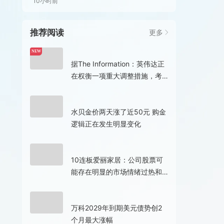
10小时前
推荐阅读
更多
1分钟前
NEW
据The Information：英伟达正
在权衡一项重大调整措施，考
虑为Rubin Ultra GPU采用更少
的高带宽内存，以应对先进高
1小时前
带宽内存芯片短缺问题。
水贝金价两天涨了近50元 购金
逻辑正在发生明显变化
6小时前
10连板爱丽家居：公司股票可
能存在明显的市场情绪过热和
非理性炒作 可能再次申请停牌
核查
7小时前
万科2029年到期美元债势创2
个月最大涨幅