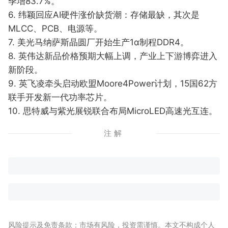
季增83.7%。
6. 纬颖回应AI硬件涨价缺货潮：存储最缺，其次是
MLCC、PCB、电源等。
7. 美光马纳萨斯晶圆厂开始生产1α制程DDR4。
8. 英伟达新品价格预期大幅上调，产业上下游博弈进入
新阶段。
9. 英飞凌牵头启动欧盟Moore4Power计划，15国62方
联手开发新一代功率芯片。
10. 思特威与紫光展锐联合布局MicroLED高速光互连。
注解
风险提示及免责条款：市场有风险，投资需谨慎。本文不构成个人