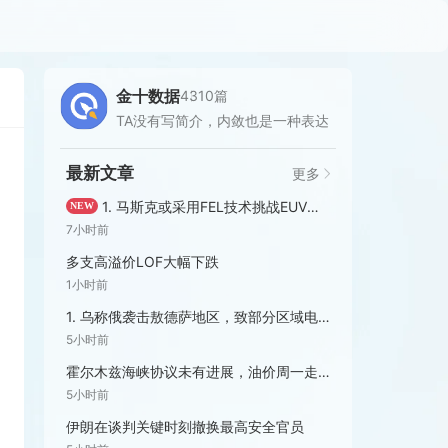
金十数据
4310篇
TA没有写简介，内敛也是一种表达
最新文章
更多
1. 马斯克或采用FEL技术挑战EUV光刻机。2. SK海力士：将在韩国投资384亿美元建设晶圆厂以
NEW
7小时前
多支高溢价LOF大幅下跌
1小时前
1. 乌称俄袭击敖德萨地区，致部分区域电力中断。2. 俄称边境州遭乌大规模无人机袭击，已致13人受伤
5小时前
霍尔木兹海峡协议未有进展，油价周一走高
5小时前
伊朗在谈判关键时刻撤换最高安全官员