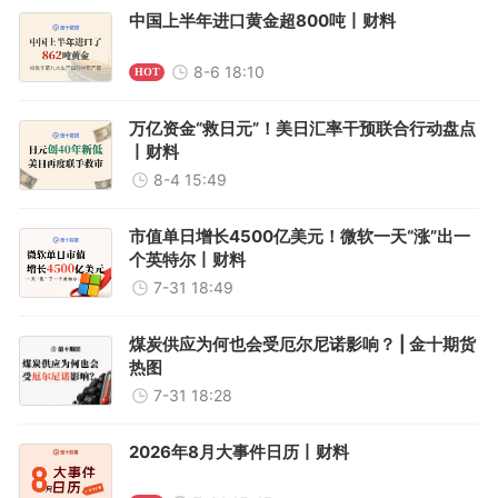
中国上半年进口黄金超800吨丨财料
8-6 18:10
HOT
万亿资金“救日元”！美日汇率干预联合行动盘点
丨财料
8-4 15:49
市值单日增长4500亿美元！微软一天“涨”出一
个英特尔丨财料
7-31 18:49
煤炭供应为何也会受厄尔尼诺影响？ | 金十期货
热图
7-31 18:28
2026年8月大事件日历丨财料