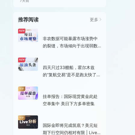
7天前
推荐阅读
更多
8小时前
NEW
非农数据可能暴露市场涨势中
的裂缝，市场倾向于出现弱数
据 | 每日市场观察08.05
7小时前
NEW
四天只过33艘船，霍尔木兹
的“复航交易”是不是跑太快了？
｜原油头条
5小时前
VIP
挂单报告：国际现货黄金此处
空单集中 美日下方多单密集
5小时前
VIP
国际金即将完成筑底？美元短
期下行空间仍相对有限 | Live分