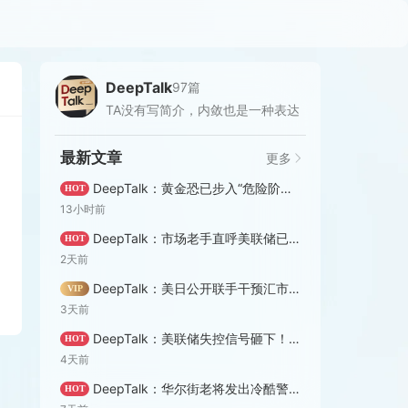
DeepTalk
97篇
TA没有写简介，内敛也是一种表达
最新文章
更多
DeepTalk：黄金恐已步入“危险阶段”！当前资产背离程度堪比1929大萧条？
HOT
13小时前
DeepTalk：市场老手直呼美联储已不重要！低价黄金就是“馈赠”
HOT
2天前
DeepTalk：美日公开联手干预汇市，但背后或暗藏黄金机会！
VIP
3天前
DeepTalk：美联储失控信号砸下！黄金接下来或有三套剧本
HOT
4天前
DeepTalk：华尔街老将发出冷酷警告！现在是“抄金抛美股”之时？
HOT