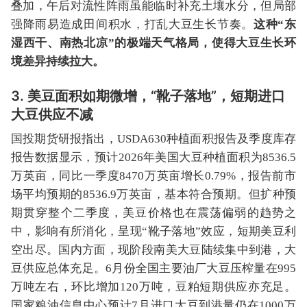
叠加，午后对流性阵雨虽能临时补充土壤水分，但局部
强降雨易造成田间积水，打乱大豆生长节奏。
这种“东
湿西干、南热北凉”的极端天气格局，使得大豆生长环
境差异持续拉大。
3. 美豆面积如期微增，“靴子落地”，短期进口
大豆供应不减
国投期货研报指出，USDA630种植面积报告及季度库存
报告数据显示，预计2026年美国大豆种植面积为8536.5
万英亩，同比一季度8470万英亩增长0.79%，报告前市
场平均预期的8536.9万英亩，基本符合预期。但扩种预
期贯穿整个二季度，美豆价格也在震荡偏弱的趋势之
中，影响有所消化，呈现“靴子落地”效应，短期美豆利
空出尽。国内方面，现阶段南美大豆陆续集中到港，大
豆供应总体充足。6月份全国主要油厂大豆压榨量在995
万吨左右，环比增加120万吨，豆粕短期供应亦充足。
国家粮油信息中心预计7月进口大豆到港量仍在1000万