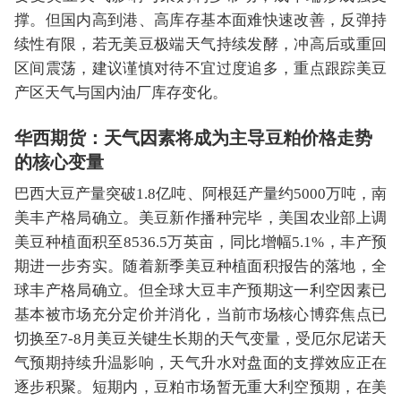
撑。但国内高到港、高库存基本面难快速改善，反弹持
续性有限，若无美豆极端天气持续发酵，冲高后或重回
区间震荡，建议谨慎对待不宜过度追多，重点跟踪美豆
产区天气与国内油厂库存变化。
华西期货：天气因素将成为主导豆粕价格走势
的核心变量
巴西大豆产量突破1.8亿吨、阿根廷产量约5000万吨，南
美丰产格局确立。美豆新作播种完毕，美国农业部上调
美豆种植面积至8536.5万英亩，同比增幅5.1%，丰产预
期进一步夯实。随着新季美豆种植面积报告的落地，全
球丰产格局确立。但全球大豆丰产预期这一利空因素已
基本被市场充分定价并消化，当前市场核心博弈焦点已
切换至7-8月美豆关键生长期的天气变量，受厄尔尼诺天
气预期持续升温影响，天气升水对盘面的支撑效应正在
逐步积聚。短期内，豆粕市场暂无重大利空预期，在美