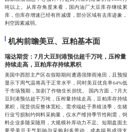
吨以上。从库存角度来看，国内油厂大豆库存继续累
库，但库存增速已经有所减缓，部分区域有去库迹象，
利空因素减弱。
机构前瞻美豆、豆粕基本面
瑞达期货：7月大豆到港预估超千万吨，压榨量
持续走高，豆粕库存持续累积
美国中西部主产区在假期期间遭遇强降雨淹田，且预报
显示下周气温将高于正常水平，同时美豆优良率64%低
于市场预期，加剧了作物生长担忧。 国内方面，7月大
豆到港预估超千万吨，压榨量持续走高，豆粕库存持续
累积，现货供应整体宽松。需求端处于养殖淡季，生猪
行业亏损制约饲料采购量，仅水产维持季节性刚需，饲
料企业多随采随用，大规模补库动力不足。短期盘面主
要受美豆天气影响与采购利多带动，成本端形成强支