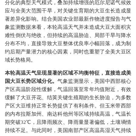
分化的典型天气模式，叠加持续增强的厄尔尼诺气候效
应与全美大范围干旱，对关键生育期的大豆生长造成显
著差异化影响。结合美国农业部最新作物进度报告与气
象监测数据来看，本轮高温天气并未造成大豆大面积灾
难性倒伏与绝收，但持续的高温胁迫、局部干旱与降水
分布不均，直接导致大豆整体优良率小幅回落，成为制
约后期产量潜力的核心因素，同时也重塑了全美大豆区
域长势格局。
本轮高温天气呈现显著的区域不均衡特征，直接造成美
国大豆长势区域分化。
气象监测显示，美国中西部核心
产区高温阶段性缓解，气温回落至常年均值附近，有效
缓解了大豆开花、结荚关键生殖期的生长胁迫，为多数
产区大豆维持正常长势提供了有利条件。但玉米带西部
的内布拉斯加州、南达科他州等区域持续高温，气温长
期突破32℃，且降雨频次、降雨量显著偏低，土壤墒情
持续不足。与此同时，美国南部产区高温高湿天气持续