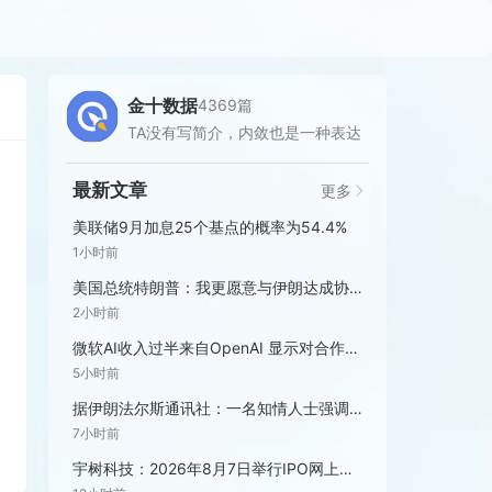
金十数据
4369篇
TA没有写简介，内敛也是一种表达
最新文章
更多
美联储9月加息25个基点的概率为54.4%
1小时前
美国总统特朗普：我更愿意与伊朗达成协议。
2小时前
微软AI收入过半来自OpenAI 显示对合作伙伴依赖仍较高
5小时前
据伊朗法尔斯通讯社：一名知情人士强调，如果伊朗与阿曼之间的协议最终敲定，重新开放霍尔木兹海峡将需要另行达成安排，其中也包括美国履行相关承诺。
7小时前
宇树科技：2026年8月7日举行IPO网上路演，拟发行4044.64万股