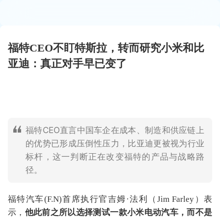
福特CEO不盯特斯拉，转而研究小米和比
亚迪：真正对手早已变了
福特CEO直言中国车企在成本、制造和供应链上
的优势已形成压倒性压力，比亚迪更被视为行业
标杆，这一判断正在改变福特的产品与战略路
径。
福特汽车(F.N)首席执行官吉姆·法利（Jim Farley）表
示，
他此前之所以选择测试一款小米电动汽车，而不是