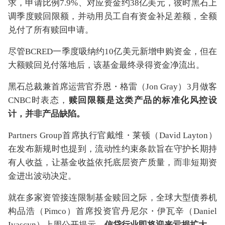
求，申请比例7.9%、对应资金约38亿美元，彼时黑石上
调季度赎回限额，并动用员工自有资金补足差额，全额
兑付了所有赎回申请。
尽管BCRED一季度吸纳约10亿美元新增申购资金，但在
大额赎回兑付落地后，该基金最终录得资金净流出。
黑石总裁兼首席运营官乔恩・格雷（Jon Gray）3月做客
CNBC时表态，
赎回限额是这类产品的标准化风控设
计，并非产品缺陷。
Partners Group首席执行官戴维・莱顿（David Layton）
在发布新规时也提到，流动性约束条款旨在守护长期持
有人收益，让基金收益依托底层资产质量，而非短期资
金进出波动决定。
就在多家资管接连限制基金赎回之际，全球大型债券机
构品浩（Pimco）首席投资官丹尼尔・伊瓦辛（Daniel
Ivascyn）上周公开提示，
信贷行业即将迎来亏损扩大。