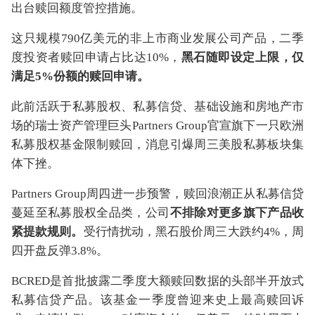
出台赎回额度管控措施。
这只规模790亿美元的非上市商业发展公司产品，二季
度投资者赎回申请占比达10%，
黑石随即设定上限，仅
满足5%份额的赎回申请。
此前活跃于私募股权、私募信贷、基础设施和房地产市
场的瑞士资产管理巨头Partners Group官宣旗下一只欧洲
私募股权基金限制赎回，消息引爆周三美股私募板块集
体下挫。
Partners Group周四进一步预警，赎回浪潮正从私募信贷
蔓延至私募股权全品类，公司
不排除对更多旗下产品收
紧提款规则。
受行情扰动，黑石股价周三大跌约4%，周
四开盘反弹3.8%。
BCRED是首批披露二季度大额赎回数据的头部半开放式
私募信贷产品。该基金一季度曾迎来史上最高赎回诉