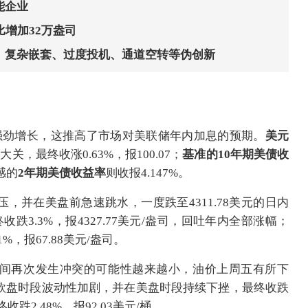
能企业
比增加32万盎司
、复杂嵌套、过度投机、通道空转等伪创新
强劲增长，这推高了市场对美联储年内加息的预期。
美元
，最终收涨0.63%，报100.07；
基准的10年期美债收
感的
2年期美债收益率
则收报4.147%。
压，并在美盘前急速跳水，一度跌至4311.78美元的日内
跌3.3%，报4327.77美元/盎司，回吐年内全部涨幅；
%，报67.88美元/盎司。
间再次发生冲突的可能性越来越小，油价上周五有所下
欧盘时段波动性加剧，并在美盘时段持续下挫，
最终收跌
终收跌2.48%，报92.03美元/桶。