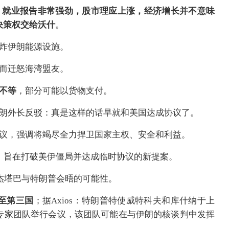
；就业报告非常强劲，股市理应上涨，经济增长并不意味
决策权交给沃什
。
轰炸伊朗能源设施。
转而迁怒海湾盟友。
元不等
，部分可能以货物支付。
伊朗外长反驳：真是这样的话早就和美国达成协议了。
协议，强调将竭尽全力捍卫国家主权、安全和利益。
，旨在打破美伊僵局并达成临时协议的新提案。
穆杰塔巴与特朗普会晤的可能性。
至第三国
；据Axios：特朗普特使威特科夫和库什纳于上
专家团队举行会议，该团队可能在与伊朗的核谈判中发挥