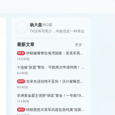
杨大盘
962篇
TA没有写简介，内敛也是一种表达
最新文章
更多
伊朗被曝警告海湾国家：若美军再动手，就炸你们的油田电网
NEW
14分钟前
十连板“妖股”警告：可能再次申请停牌！ | 盘后公告精选
8小时前
坦承失误但绝不妥协！沃什被曝坚持“极简”沟通，保留9月加息选项
HOT
9小时前
非洲黄金霸主强势“倒卖”黄金！一年赔19亿美元也要干
11小时前
特朗普怒斥美军武器告急纯属“假新闻”，但官方文件却并非如此
HOT