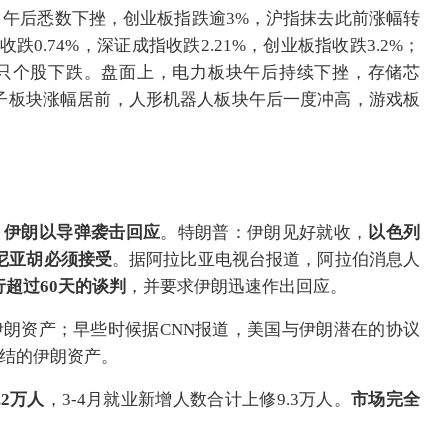
午后悉数下挫，创业板指跌逾3%，沪指抹去此前涨幅转
0.74%，深证成指收跌2.21%，创业板指收跌3.2%；
00只个股下跌。盘面上，电力板块午后持续下挫，存储芯
子板块涨幅居前，人形机器人板块午后一度冲高，游戏板
。
，伊朗以导弹袭击回应
。特朗普：伊朗见好就收，
以色列
尼亚胡必须接受
。据阿拉比亚电视台报道，阿拉伯消息人
超过60天的谈判
，并要求伊朗迅速作出回应。
伊朗资产；早些时候据CNN报道，美国与伊朗潜在的协议
冻结的伊朗资产。
2万人
，3-4月就业新增人数合计上修9.3万人。
市场完全