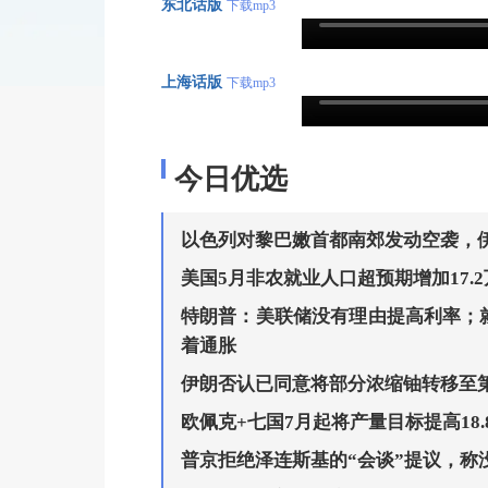
东北话版
下载mp3
上海话版
下载mp3
今日优选
以色列对黎巴嫩首都南郊发动空袭，
美国5月非农就业人口超预期增加17.
特朗普：美联储没有理由提高利率；
着通胀
伊朗否认已同意将部分浓缩铀转移至
欧佩克+七国7月起将产量目标提高18.
普京拒绝泽连斯基的“会谈”提议，称