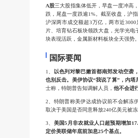
A股
三大股指集体低开，早盘一度冲高，
跌，尾盘一度跌逾1%。截至收盘，沪指收跌
沪深两市成交额超3万亿，两市近30
片、培育钻石板块领跌大盘，光学光电
块表现活跃，金属新材料板块全天强势
国际要闻
1、
以色列对黎巴嫩首都南郊发动空袭
也别反击。美伊协议“我说了算”，内塔
士称，特朗普告知调解人员，
他不会进行
2、特朗普称美伊达成协议前不会解冻
取决于美国是否同意释放240亿美元被
3、
美国5月非农就业人口超预期增加17.
定价美联储年底前加息25个基点。