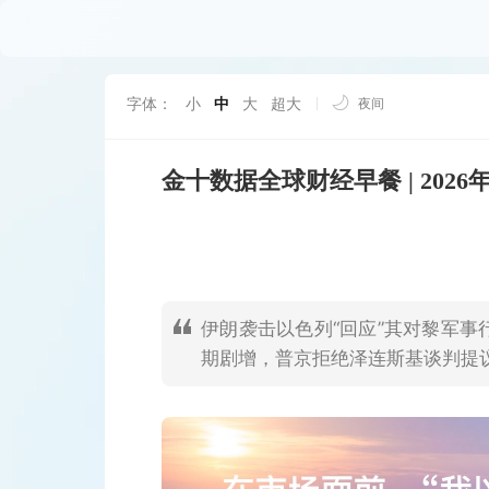
字体：
小
中
大
超大
夜间
金十数据全球财经早餐 | 2026
伊朗袭击以色列“回应”其对黎军
期剧增，普京拒绝泽连斯基谈判提