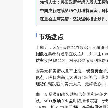
知情人士：美国政府考虑入股人工智
中国央行连续第19个月增持黄金，环
证监会主席吴清：坚决遏制概念炒作
市场盘点
上周五，因5月美国非农数据再次录得
指数
在美盘前近乎直线拉升，并冲上100大关
益率
收报4.522%，对美联储政策利率敏
因美元和美债收益率上涨，
现货黄金
承
低点，较日内高点大跌超150美元，最终收
现货白银
跌破70美元大关，最终收跌8.11
由于交易员们越来越相信美国和伊朗之
跌。
WTI原油
在亚盘时段持续震荡，于
2.92%，报91.73美元/桶；
布伦特原油
最