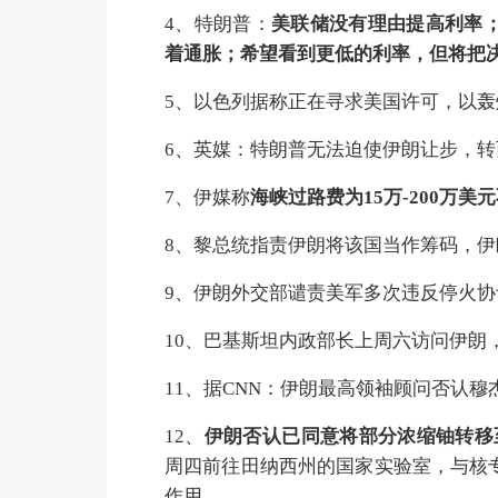
4、特朗普：
美联储没有理由提高利率
着通胀；希望看到更低的利率，但将把
5、以色列据称正在寻求美国许可，以
6、英媒：特朗普无法迫使伊朗让步，
7、伊媒称
海峡过路费为15万-200万美
8、黎总统指责伊朗将该国当作筹码，
9、伊朗外交部谴责美军多次违反停火
10、巴基斯坦内政部长上周六访问伊朗
11、据CNN：伊朗最高领袖顾问否认
12、
伊朗否认已同意将部分浓缩铀转移
周四前往田纳西州的国家实验室，与核
作用。