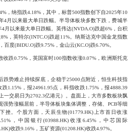
64%，纳指跌4.18%，其中，标普500指数创下自2025年10
5年4月以来最大单日跌幅。半导体板块多数下跌，费城半
年4月以来最大单日跌幅。英伟达(NVDA.O)跌超6%，台积
O)跌近8%，英特尔(INTC.O)跌超11%。纳斯达克中国金龙指数
，百度(BIDU.O)跌9.75%，金山云(KC.O)跌6.70%。
收跌0.75%，英国富时100指数收涨0.07%，欧洲斯托克
跌势难止持续探底，企稳于25000点附近，恒生科技指
5%，报24961.95点，科指收跌1.75%，报4888.39
（上一交易日为2702.3亿港元）。盘面上，大市多数板块飘
现强势涨幅居前，半导体板块集体调整，存储、PCB等细
。个股方面，天辰生物(01779.HK)上市首日收涨
涨4.51%，中国银行(03988.HK)收涨6.45%，中芯国际
9.HK)收跌9.16%，五矿资源(01208.HK)收跌4.97%。