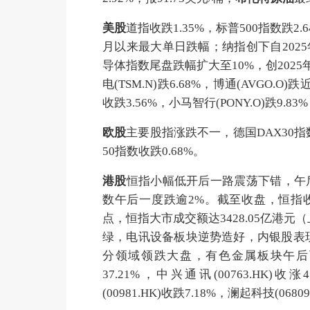
美股
道指收跌1.35%，标普500指数跌2.
月以来最大单日跌幅；纳指创下自202
导体指数尾盘跌幅扩大至10%，创2025
电(TSM.N)跌6.68%，博通(AVGO.
收跌3.56%，小马智行(PONY.O)跌9.83%
欧股
主要股指涨跌不一，德国DAX30指数
50指数收跌0.68%。
港股
恒指小幅低开后一路震荡下错，午后
数午后一度跌逾2%。截至收盘，恒指收跌1.1
点，恒指大市成交额达3428.05亿港元
绿，电讯设备板块逆势造好，内银股表
分领域领跌大盘，有色金属板块午后下挫
37.21%，中兴通讯(00763.HK)收
(00981.HK)收跌7.18%，澜起科技(0680