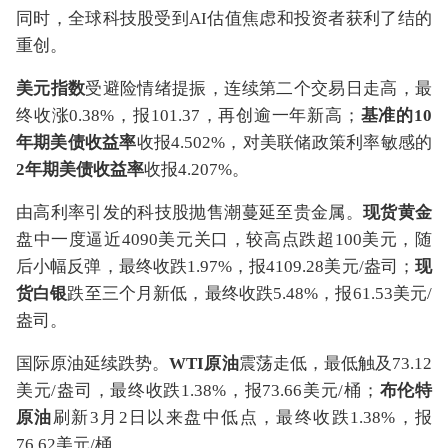
同时，全球科技股受到AI估值焦虑和投资者获利了结的
重创。
美元指数
受避险情绪提振，连续第二个交易日走高，最
终收涨0.38%，报101.37，再创逾一年新高；
基准的10
年期美债收益率
收报4.502%，对美联储政策利率敏感的
2年期美债收益率
收报4.207%。
由高利率引发的科技股抛售潮蔓延至贵金属。
现货黄金
盘中一度逼近4090美元关口，较高点跌超100美元，随
后小幅反弹，最终收跌1.97%，报4109.28美元/盎司；
现
货白银
跌至三个月新低，最终收跌5.48%，报61.53美元/
盎司。
国际原油延续跌势。
WTI原油
震荡走低，最低触及73.12
美元/盎司，最终
收跌1.38%，报73.66美元/桶；
布伦特
原油
刷新3月2日以来盘中低点，最终收跌1.38%，报
76.62美元/桶。