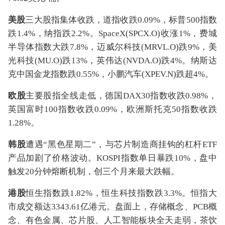
美股
三大股指集体收跌，道指收跌0.09%，标普500指数
跌1.4%，纳指跌2.2%。SpaceX(SPCX.O)收涨1%，费城
半导体指数大跌7.8%，迈威尔科技(MRVL.O)跌9%，美
光科技(MU.O)跌13%，英伟达(NVDA.O)跌4%。纳斯达
克中国金龙指数跌0.55%，小鹏汽车(XPEV.N)跌超4%。
欧股
主要股指全线走低，德国DAX30指数收跌0.98%，
英国富时100指数收跌0.09%，欧洲斯托克50指数收跌
1.28%。
韩股
遭遇“黑色星期二”，‌与芯片制造商挂钩的杠杆ETF
产品加剧了价格波动。KOSPI指数单日暴跌10%‌，盘中
触发‌20分钟熔断机制‌，创三个月来最大跌幅。‌‌
港股
恒生指数跌1.82%，恒生科技指数跌3.3%。恒指大
市成交额达3343.61亿港元。盘面上，存储概念、PCB概
念、有色金属、芯片股、人工智能板块全天走弱，茶饮