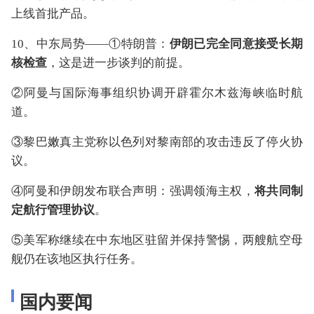
上线首批产品。
10、中东局势——①特朗普：
伊朗已完全同意接受长期
核检查
，这是进一步谈判的前提。
②阿曼与国际海事组织协调开辟霍尔木兹海峡临时航
道。
③黎巴嫩真主党称以色列对黎南部的攻击违反了停火协
议。
④阿曼和伊朗发布联合声明：强调领海主权，
将共同制
定航行管理协议
。
⑤美军称继续在中东地区驻留并保持警惕，两艘航空母
舰仍在该地区执行任务。
国内要闻