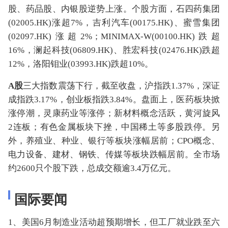
股、药品股、内银股逆势上涨。个股方面，石四药集团
(02005.HK)涨超7%，吉利汽车(00175.HK)、蜜雪集团
(02097.HK)涨超2%；MINIMAX-W(00100.HK)跌超
16%，澜起科技(06809.HK)、胜宏科技(02476.HK)跌超
12%，洛阳钼业(03993.HK)跌超10%。
A股
三大指数震荡下行，截至收盘，沪指跌1.37%，深证
成指跌3.17%，创业板指跌3.84%。盘面上，医药板块掀
涨停潮，灵康药业等涨停；新材料概念活跃，黄河旋风
2连板；有色金属板块下挫，中国稀土等多股跌停。另
外，养殖业、种业、银行等板块涨幅居前；CPO概念、
电力设备、建材、钢铁、传媒等板块跌幅居前。全市场
约2600只个股下跌，总成交额逾3.4万亿元。
国际要闻
1、美国6月制造业活动超预期增长，但工厂就业跌至六