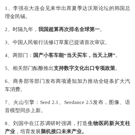
1、李强在大连会见来华出席夏季达沃斯论坛的韩国总
理金民锡。
2、时隔九年，
我国超算再次排名全球第一
。
3、中国人民银行法修订草案已提请首次审议。
4、两部门：
国产小客车能“当天买车，当天上牌”
。
5、相关部门酝酿推出
支持数字文化出口专项政策
。
6、商务部等部门发布两项通知加力推动全链条扩大汽
车消费。
7、火山引擎：Seed 2.1、Seedance 2.5发布，图像、语
音模型同步上新。
8、刘国中在江苏调研时强调，打造
生物医药新兴支柱
产业
，培育发展
脑机接口未来产业。