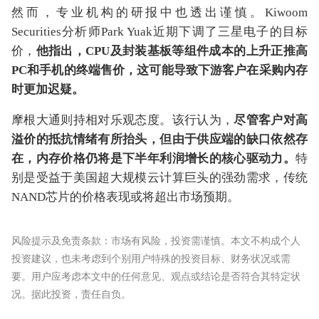
然而，专业机构的研报中也透出谨慎。Kiwoom
Securities分析师Park Yuak近期下调了三星电子的目标
价，
他指出，CPU及封装基板等组件成本的上升正推高
PC和手机的终端售价，这可能导致下游客户在采购内存
时更加迟疑。
摩根大通则持相对乐观态度。该行认为，
尽管客户对高
溢价的抵抗情绪有所抬头，但由于供应端的缺口依然存
在，内存价格仍将是下半年利润增长的核心驱动力。
特
别是受益于美国超大规模云计算巨头的强劲需求，传统
NAND芯片的价格表现或将超出市场预期。
风险提示及免责条款：市场有风险，投资需谨慎。本文不构成个人
投资建议，也未考虑到个别用户特殊的投资目标、财务状况或需
要。用户应考虑本文中的任何意见、观点或结论是否符合其特定状
况。据此投资，责任自负。