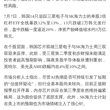
性风险。
7月7日，韩国14只追踪三星电子与SK海力士的单股2倍
杠杆ETF全线暴跌12%至13%，13只跌破2万韩元发行
价，盘中跌幅一度逼近20%，净资产较峰值缩水约3万亿
韩元。
在个股层面，韩国芯片双雄三星电子与SK海力士周三双
双迎来反弹。此前，受三星第二季度初步财报未能满足
投资者超高预期影响，隔夜美股半导体板块遭到重创，
英特尔、美光及AMD跌幅均在4%至10%之间。
市场分析人士指出，尽管AI热潮是否可持续引发了短期
的“估值怀疑论”，但行业基本面尚未转向。目前正值财
报季拉开序幕，内存芯片供应在第三季度依然维持偏紧
格局，这为股价提供了底部支撑。此外，SK海力士计划
在美上市的预期也为市场情绪注入了强心针。