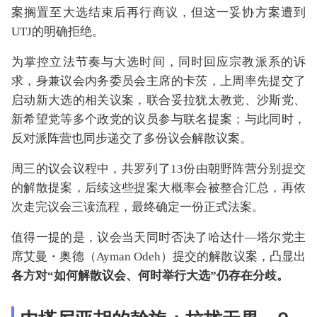
案搁置至大选结束后再行商议，但这一妥协方案遭到
UTJ的明确拒绝。
为掌控立法节奏与大选时间，同时回应宗教派系的诉
求，身兼议会内务委员会主席的卡茨，上周率先提交了
启动新大选的相关议案，联合妥拉犹太教党、沙斯党、
新希望党等多个政党的议员参与联名提案；与此同时，
反对派阵营也同步递交了多份议会解散议案。
周三的议会议程中，共罗列了13份由朝野阵营分别提交
的解散提案，后续这些提案大概率会被整合汇总，再依
次走完议会三读流程，最终确定一份正式法案。
值得一提的是，议会当天同时否决了哈达什—塔尔党主
席艾曼・奥德（Ayman Odeh）提交的解散议案，凸显出
各方对“如何解散议会、何时举行大选”仍存在分歧。