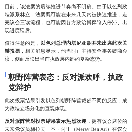
目前，该法案的后续推进节奏尚不明确。由于以色列政
坛派系林立，法案既可能在未来几天内被快速推进，走
完议会三读流程，也可能因各方政治博弈陷入停滞、出
现进度延后。
值得注意的是，
以色列总理内塔尼亚胡并未出席此次关
键投票
，相关消息显示，他当时正主持安全事务磋商会
议，侧面反映出当前执政层内部的复杂态势。
朝野阵营表态：反对派欢呼，执政
党辩护
此次投票结果引发以色列朝野阵营截然不同的反应，成
为政坛立场分化的直观体现。
反对派阵营对投票结果表示热烈欢迎
，拥有议会席位的
未来党议员梅拉夫・本・阿里（Merav Ben Ari）在议会