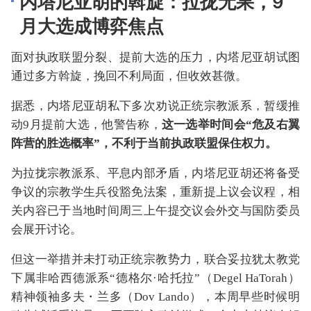
内塔尼亚胡的斡旋：拉拢无果，9
月大选成博弈焦点
面对执政联盟分裂、提前大选的压力，内塔尼亚胡试图
通过多方斡旋，挽回不利局面，但收效甚微。
据悉，内塔尼亚胡私下多次劝说正统宗教派系，暂缓推
动9月提前大选，他警告称，
这一选举时间会“危及右翼
阵营的胜选概率”，不利于当前执政联盟保住权力。
为拉拢宗教派系、平息内部矛盾，内塔尼亚胡还将备受
争议的宗教学生兵役豁免法案，重新提上议会议程，相
关内容已于当地时间周三上午提交议会外交与国防委员
会展开讨论。
但这一举措并未打动正统宗教势力，联合妥拉犹太教党
下属非哈西德派系“德格尔·哈托拉”（Degel HaTorah）
精神领袖多夫・兰多（Dov Lando），本周早些时候明