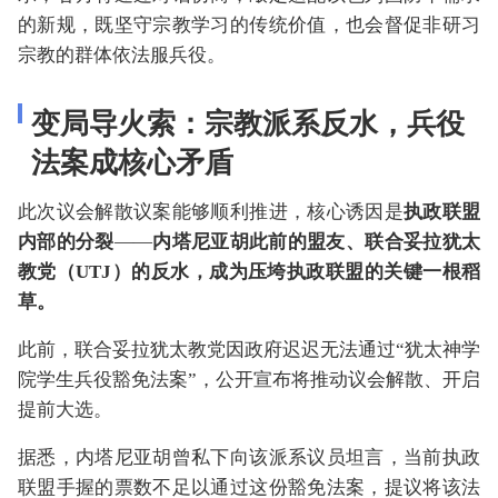
的新规，既坚守宗教学习的传统价值，也会督促非研习
宗教的群体依法服兵役。
变局导火索：宗教派系反水，兵役
法案成核心矛盾
此次议会解散议案能够顺利推进，核心诱因是
执政联盟
内部的分裂
——
内塔尼亚胡此前的盟友、联合妥拉犹太
教党（UTJ）的反水，成为压垮执政联盟的关键一根稻
草。
此前，联合妥拉犹太教党因政府迟迟无法通过“犹太神学
院学生兵役豁免法案”，公开宣布将推动议会解散、开启
提前大选。
据悉，内塔尼亚胡曾私下向该派系议员坦言，当前执政
联盟手握的票数不足以通过这份豁免法案，提议将该法