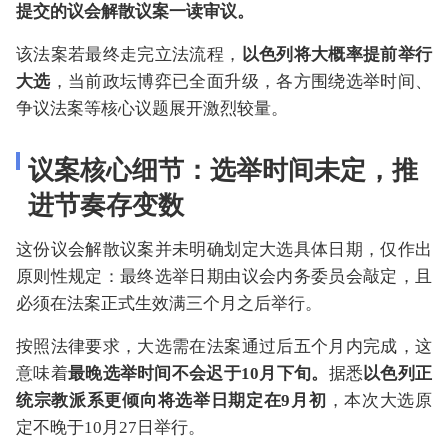
提交的议会解散议案一读审议。
该法案若最终走完立法流程，
以色列将大概率提前举行
大选
，当前政坛博弈已全面升级，各方围绕选举时间、
争议法案等核心议题展开激烈较量。
议案核心细节：选举时间未定，推
进节奏存变数
这份议会解散议案并未明确划定大选具体日期，仅作出
原则性规定：最终选举日期由议会内务委员会敲定，且
必须在法案正式生效满三个月之后举行。
按照法律要求，大选需在法案通过后五个月内完成，这
意味着
最晚选举时间不会迟于10月下旬。
据悉
以色列正
统宗教派系更倾向将选举日期定在9月初
，本次大选原
定不晚于10月27日举行。