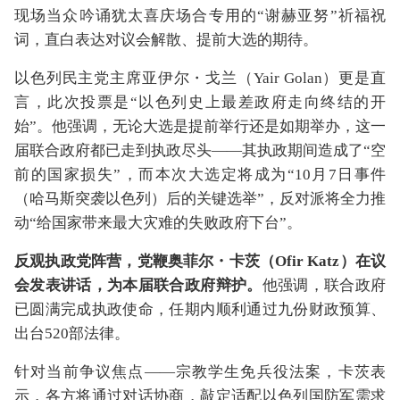
现场当众吟诵犹太喜庆场合专用的“谢赫亚努”祈福祝
词，直白表达对议会解散、提前大选的期待。
以色列民主党主席亚伊尔・戈兰（Yair Golan）更是直
言，此次投票是“以色列史上最差政府走向终结的开
始”。他强调，无论大选是提前举行还是如期举办，这一
届联合政府都已走到执政尽头——其执政期间造成了“空
前的国家损失”，而本次大选定将成为“10月7日事件
（哈马斯突袭以色列）后的关键选举”，反对派将全力推
动“给国家带来最大灾难的失败政府下台”。
反观执政党阵营，党鞭奥菲尔・卡茨（Ofir Katz）在议
会发表讲话，为本届联合政府辩护。
他强调，联合政府
已圆满完成执政使命，任期内顺利通过九份财政预算、
出台520部法律。
针对当前争议焦点——宗教学生免兵役法案，卡茨表
示，各方将通过对话协商，敲定适配以色列国防军需求