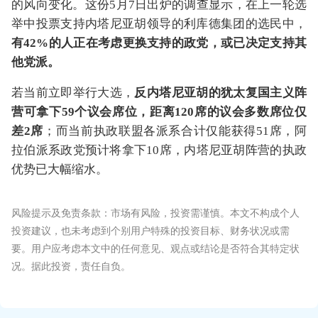
的风向变化。这份5月7日出炉的调查显示，在上一轮选
举中投票支持内塔尼亚胡领导的利库德集团的选民中，
有42%的人正在考虑更换支持的政党，或已决定支持其
他党派。
若当前立即举行大选，
反内塔尼亚胡的犹太复国主义阵
营可拿下59个议会席位，距离120席的议会多数席位仅
差2席
；而当前执政联盟各派系合计仅能获得51席，阿
拉伯派系政党预计将拿下10席，内塔尼亚胡阵营的执政
优势已大幅缩水。
风险提示及免责条款：市场有风险，投资需谨慎。本文不构成个人
投资建议，也未考虑到个别用户特殊的投资目标、财务状况或需
要。用户应考虑本文中的任何意见、观点或结论是否符合其特定状
况。据此投资，责任自负。