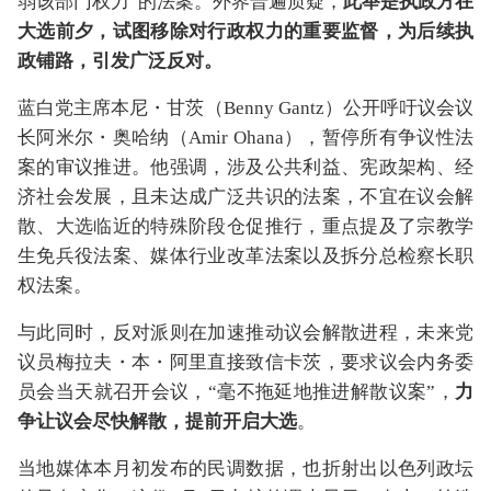
弱该部门权力”的法案。外界普遍质疑，
此举是执政方在
大选前夕，试图移除对行政权力的重要监督，为后续执
政铺路，引发广泛反对。
蓝白党主席本尼・甘茨（Benny Gantz）公开呼吁议会议
长阿米尔・奥哈纳（Amir Ohana），暂停所有争议性法
案的审议推进。他强调，涉及公共利益、宪政架构、经
济社会发展，且未达成广泛共识的法案，不宜在议会解
散、大选临近的特殊阶段仓促推行，重点提及了宗教学
生免兵役法案、媒体行业改革法案以及拆分总检察长职
权法案。
与此同时，反对派则在加速推动议会解散进程，未来党
议员梅拉夫・本・阿里直接致信卡茨，要求议会内务委
员会当天就召开会议，“毫不拖延地推进解散议案”，
力
争让议会尽快解散，提前开启大选
。
当地媒体本月初发布的民调数据，也折射出以色列政坛