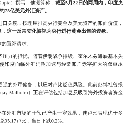
Gupta）撰写。他测算称，
截至5月22日的两周内，印度央
约75亿美元外汇资产。
进口关税，按理应推高央行黄金及美元资产的账面价值，
降，
这一反常变化被视为央行进行黄金出售的迹象。
体的置评请求。
济压力的担忧。随着伊朗战争持续、霍尔木兹海峡基本关
使印度面临外汇消耗加速与经常账户赤字扩大的双重压
更强的外币储备，以应对卢比贬值风险。此前彭博社曾报
ay Malhotra）正在评估包括加息及吸引海外投资者资金
央行在外汇市场的干预已产生一定效果，使卢比表现优于多
5.17卢比，当日下跌0.2%。