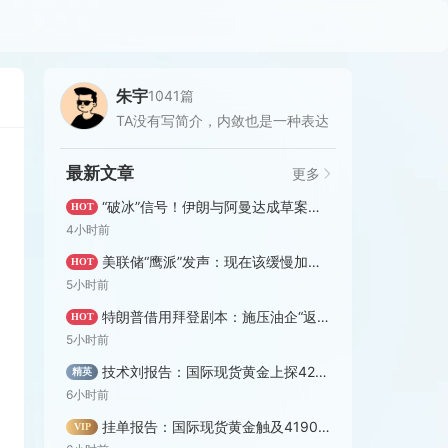
朱宇
1041篇
TA没有写简介，内敛也是一种表达
最新文章
更多
“破冰”信号！伊朗与阿曼达成草案，美方解除相关航司制裁
HOT
4小时前
美联储“鹰派”发声：现在该缓慢加息了！
HOT
5小时前
特朗普借用拜登剧本：施压油企“返利于民”
HOT
5小时前
技术刘报告：国际现货黄金上探4200美元 美指维持承压格局
精英
6小时前
挂单报告：国际现货黄金触及4190大关 欧美警惕一处下行押注
VIP