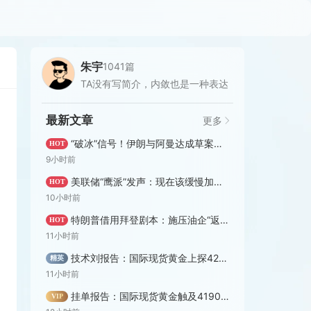
朱宇
1041篇
TA没有写简介，内敛也是一种表达
最新文章
更多
“破冰”信号！伊朗与阿曼达成草案，美方解除相关航司制裁
HOT
9小时前
美联储“鹰派”发声：现在该缓慢加息了！
HOT
10小时前
特朗普借用拜登剧本：施压油企“返利于民”
HOT
11小时前
技术刘报告：国际现货黄金上探4200美元 美指维持承压格局
精英
11小时前
挂单报告：国际现货黄金触及4190大关 欧美警惕一处下行押注
VIP