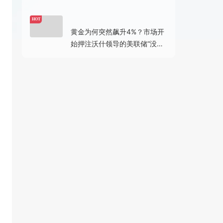
3小时前
HOT
黄金为何突然飙升4%？市场开
始押注沃什领导的美联储“没那
么鹰”