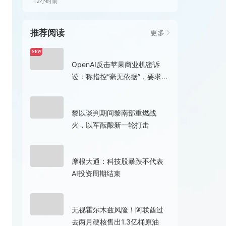
12小时前
推荐阅读
更多
7小时前
NEW
OpenAI反击苹果商业机密诉
讼：称指控“毫无依据”，要求法
院驳回案件
2小时前
黎以谈判期间黎南部重燃战
火，以军酝酿新一轮打击
2小时前
摩根大通：科技股暴跌不代表
AI投资周期结束
2小时前
无视霍尔木兹风险！阿联酋过
去两月硬核售出1.3亿桶原油