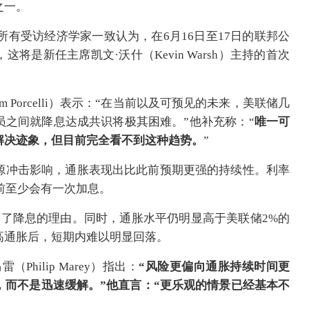
之一。
所有受访经济学家一致认为，在6月16日至17日的联邦公
是新任主席凯文·沃什（Kevin Warsh）主持的首次
 Porcelli）表示：“在当前以及可预见的未来，美联储几
员之间就降息达成共识将极其困难。”他补充称：“
唯一可
解决迹象，但目前完全看不到这种趋势。
”
源冲击影响，通胀表现出比此前预期更强的持续性。利率
底前至少会有一次加息。
弱了降息的理由。同时，通胀水平仍明显高于美联储2%的
高通胀后，短期内难以明显回落。
hilip Marey）指出：
“风险更偏向通胀持续时间更
，而不是迅速缓解。”他直言：“更乐观的情景已经基本不