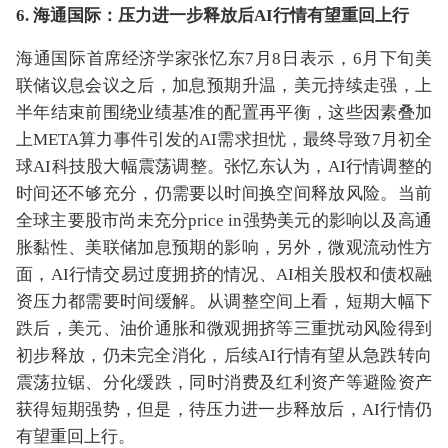
6. 海通国际：压力进一步释放后AI行情有望重回上行
海通国际首席经济学家张忆东7月8日表示，6月下旬美
联储议息会议之后，加息预期升温，美元持续走强，上
半年结束前围绕业绩基准的配置再平衡，这些因素叠加
上META算力事件引发的AI需求担忧，最终导致7月初全
球AI科技股大幅震荡调整。张忆东认为，AI行情调整的
时间还不够充分，仍需要以时间换空间释放风险。当前
全球主要股市尚未充分price in强势美元的影响以及高通
胀黏性、美联储加息预期的影响，另外，微观流动性方
面，AI行情交易过度拥挤的情况、AI相关股权和债权融
资压力都需要时间缓解。从调整空间上看，短期大幅下
跌后，美元、油价通胀和微观拥挤等三重扰动风险得到
初步释放，仍未完全消化，后续AI行情有望从急跌转向
震荡拉锯、分化缓跌，同时消费及红利资产等避险资产
获得短期强势，但是，待压力进一步释放后，AI行情仍
有望重回上行。