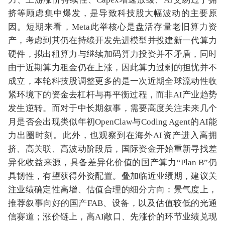
挤等顾虑集中爆发，是导致科技股大幅波动的主要原
因。短期来看，Meta此举核心是盘活存量老旧算力资
产，考虑到其仍在持续开发先进模型并投建新一代算力
硬件，拟出租算力与继续加码算力投资并不矛盾，同时
由于近期算力租金仍在上涨，因此算力过剩的担忧并不
成立，本轮科技股调整更多的是一次近期全球流动性收
紧环境下的资金去杠杆与再平衡过程，而非AI产业趋势
发生逆转。而对于中长期叙事，需要高度关注未来几个
月是否会出现类似年初OpenClaw与Coding Agent的AI能
力出圈时刻。此外，也观察到在海外AI资产进入高拥
挤、高关联、高波动阶段后，国际资金开始重新寻找差
异化收益来源，具备差异化价值的国产算力“Plan B”仍
具韧性，有望获得外资配置。叠加临近业绩期，建议关
注业绩确定性高增、估值合理的细分方向：景气度上，
推荐叙事向好的国产FAB、设备，以及估值较低的光通
信赛道；涨价链上，高AI敞口、先涨价的环节业绩兑现