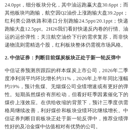
24.0ppt，细分板块分化，其中油运跑赢大盘30.6ppt；而
其他板块均跑输，航空因Q2油价上涨跑输大盘39.2ppt；
红利类公路铁路和港口分别跑输24.5ppt/20.1ppt；快递
跑输大盘12.5ppt。2H26我们看好快递反内卷的行情、油
运的运价弹性；关注航空油价下行的需求复苏，而非快
递物流则需精选个股，红利板块整体仍需视市场风格。
2. 中信证券：判断目前煤炭板块正处于新一轮反弹中
中信证券预测所跟踪的样本煤炭上市公司，2026年二季
度净利润平均环比增长约31%，2026年上半年同比涨幅
约19%，预计焦煤、无烟煤公司业绩增速或有更好的弹
性。短期虽然煤价有所松动，但看好旺季因素催化下的
煤价上涨效应。在供给收缩的背景下，预计三季度供需
格局继续改善，利好煤价和板块业绩环比继续增长。中
信证券判断目前板块正处于新一轮反弹中，推荐业绩弹
性好的及冶金煤中估值相对有优势的公司。