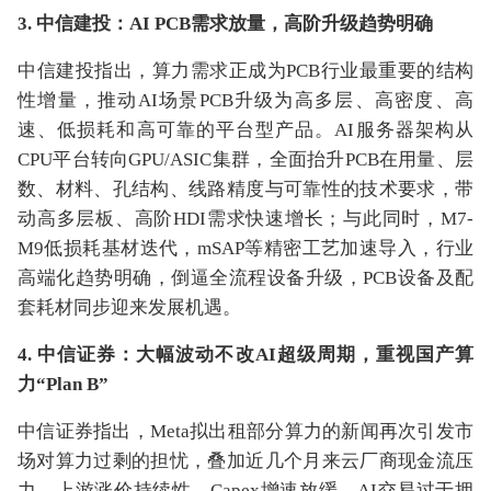
3. 中信建投：AI PCB需求放量，高阶升级趋势明确
中信建投指出，算力需求正成为PCB行业最重要的结构
性增量，推动AI场景PCB升级为高多层、高密度、高
速、低损耗和高可靠的平台型产品。AI服务器架构从
CPU平台转向GPU/ASIC集群，全面抬升PCB在用量、层
数、材料、孔结构、线路精度与可靠性的技术要求，带
动高多层板、高阶HDI需求快速增长；与此同时，M7-
M9低损耗基材迭代，mSAP等精密工艺加速导入，行业
高端化趋势明确，倒逼全流程设备升级，PCB设备及配
套耗材同步迎来发展机遇。
4. 中信证券：大幅波动不改AI超级周期，重视国产算
力“Plan B”
中信证券指出，Meta拟出租部分算力的新闻再次引发市
场对算力过剩的担忧，叠加近几个月来云厂商现金流压
力、上游涨价持续性、Capex增速放缓、AI交易过于拥