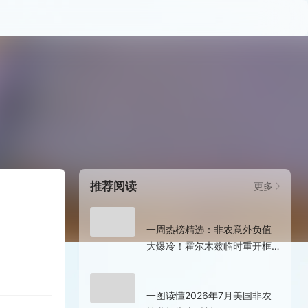
推荐阅读
更多
7小时前
一周热榜精选：非农意外负值
大爆冷！霍尔木兹临时重开框
架已达成？
7小时前
一图读懂2026年7月美国非农