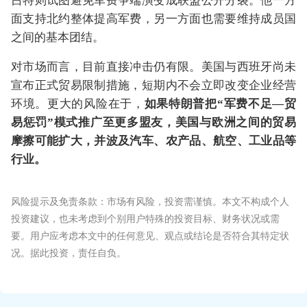
吕特则试图避免军费争端演变成联盟公开分裂。他一方
面支持北约整体提高军费，另一方面也需要维持成员国
之间的基本团结。
对市场而言，目前直接冲击仍有限。美国与西班牙尚未
宣布正式贸易限制措施，短期内不会立即改变企业经营
环境。更大的风险在于，
如果特朗普把“军费不足—贸
易惩罚”模式推广至更多盟友，美国与欧洲之间的贸易
摩擦可能扩大，并波及汽车、农产品、航空、工业品等
行业。
风险提示及免责条款：市场有风险，投资需谨慎。本文不构成个人
投资建议，也未考虑到个别用户特殊的投资目标、财务状况或需
要。用户应考虑本文中的任何意见、观点或结论是否符合其特定状
况。据此投资，责任自负。