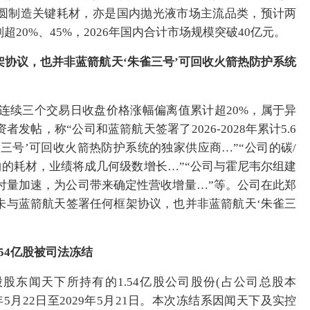
圆制造关键耗材，亦是国内抛光液市场主流品类，预计两
20%、45%，2026年国内合计市场规模突破40亿元。
框架协议，也并非蓝箭航天‘朱雀三号’可回收火箭热防护系统
司股票连续三个交易日收盘价格涨幅偏离值累计超20%，属于异
帖，称“公司和蓝箭航天签署了2026-2028年累计5.6
雀三号’可回收火箭热防护系统的独家供应商…”“公司的碳/
购的耗材，业绩将成几何级数增长…”“公司与霍尼韦尔组建
交付量加速，为公司带来确定性营收增量…”等。公司在此郑
未与蓝箭航天签署任何框架协议，也并非蓝箭航天‘朱雀三
.54亿股被司法冻结
公司控股股东闻天下所持有的1.54亿股公司股份(占公司总股本
6年5月22日至2029年5月21日。本次冻结系因闻天下及实控