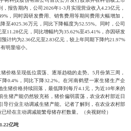
 宇树科技股份有限公司首次公开发行股票并在科创板上市
报告期内，公司2026年1-3月实现营业收入4.23亿元，
68.49%，同时因研发费用、销售费用等期间费用大幅增加，
降至4025.36万元，同比下降幅度为52.55%。同时，公司
元至11.28亿元，同比增幅约为35.62%至45.41%，亦因研发
约为2.36亿元至2.83亿元，较上年同期下降约21.97%
幅将有明显缩小。
生猪价格呈现低位震荡、逐渐趋稳的走势。5月份第三周，
下降0.4%，同比下降32.2%。在河南鹤壁一家生猪生产企
生猪价格持续回落，最低降到每斤4.1元，为近10年来的
前生猪产能仍然较充裕，猪价偏弱震荡，农业农村部近日
引导行业主动调减生猪产能。记者了解到，在农业农村部
业已经在主动调减能繁母猪存栏数量。（央视财经）
.22亿吨