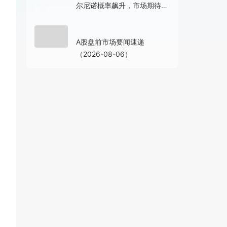
尔尼诺概率飙升，市场期待
的“库存拐点”还会远吗？
15小时前
A股盘前市场要闻速递
（2026-08-06）