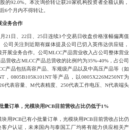
83元/股的92.0%。本次询价转让获20家机构投资者全额认购，
让后6个月内不得转让。
展业务合作
于5月21日、22日、25日连续3个交易日收盘价格涨幅偏离值
动。公司关注到近期有媒体提及公司已切入英伟达供应链，
开展业务合作。公司MLCC产品营业收入占公司整体营业
品营收占MLCC产品总营收的比例约为35%-40%，占公司
LCC产品包括高容产品、车规级产品以及中高压产品等（如
50NT，0805B105K101NT等产品，以0805X226M250NT为
226代表容量、M代表精度、250代表工作电压、N代表端头
已有小批量订单，光模块用PCB目前营收占比仍低于1%
模块用PCB已有小批量订单，光模块用PCB目前营收占比仍
块客户认证，未来国内与泰国工厂均将有能力供应相关产