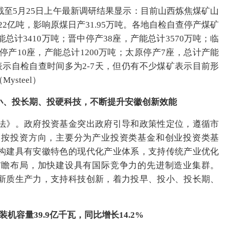
至5月25日上午最新调研结果显示：目前山西炼焦煤矿山
22亿吨，影响原煤日产31.95万吨。各地自检自查停产煤矿
总计3410万吨；晋中停产38座，产能总计3570万吨；临
梁停产10座，产能总计1200万吨；太原停产7座，总计产能
表示自检自查时间多为2-7天，但仍有不少煤矿表示目前形
steel）
投小、投长期、投硬科技，不断提升安徽创新效能
法》。政府投资基金突出政府引导和政策性定位，遵循市
；按投资方向，主要分为产业投资类基金和创业投资类基
构建具有安徽特色的现代化产业体系，支持传统产业优化
前瞻布局，加快建设具有国际竞争力的先进制造业集群。
新质生产力，支持科技创新，着力投早、投小、投长期、
机容量39.9亿千瓦，同比增长14.2%