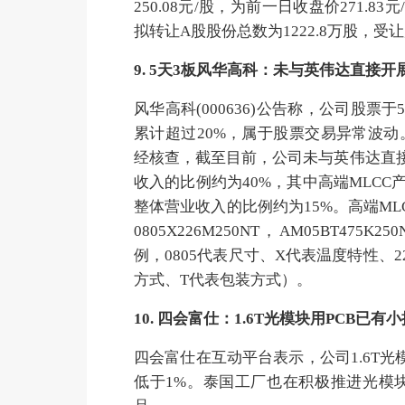
250.08元/股，为前一日收盘价271.
拟转让A股股份总数为1222.8万股，受
9. 5天3板风华高科：未与英伟达直接开
风华高科(000636)公告称，公司股票
累计超过20%，属于股票交易异常波
经核查，截至目前，公司未与英伟达直接
收入的比例约为40%，其中高端MLCC产
整体营业收入的比例约为15%。高端M
0805X226M250NT，AM05BT475K2
例，0805代表尺寸、X代表温度特性、
方式、T代表包装方式）。
10. 四会富仕：1.6T光模块用PCB
四会富仕在互动平台表示，公司1.6T光
低于1%。泰国工厂也在积极推进光模