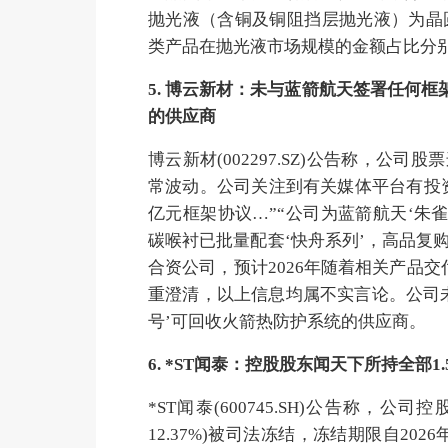
抛光液（含铜及铜阻挡层抛光液）为晶
类产品在抛光液市场规模的金额占比分别超
5. 博云新材：未与蓝箭航天签署任何
的供应商
博云新材(002297.SZ)公告称，公
常波动。公司关注到有关媒体平台有投资者发
亿元框架协议…”“公司为蓝箭航天‘朱
碳喉衬已批量配套‘快舟系列’，高品复
合资公司，预计2026年随着相关产品
重澄清，以上信息均属不实言论。公司
号’可回收火箭热防护系统的供应商。
6. *ST闻泰：控股股东闻天下所持全部1
*ST闻泰(600745.SH)公告称，
12.37%)被司法冻结，冻结期限自202