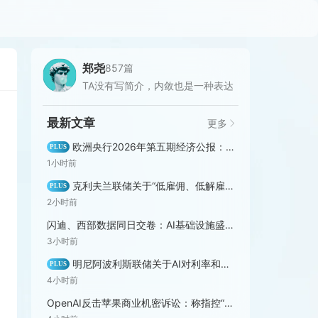
郑尧
857篇
TA没有写简介，内敛也是一种表达
最新文章
更多
欧洲央行2026年第五期经济公报：通胀风险仍偏上行，增长风险却持续向下
PLUS
1小时前
克利夫兰联储关于“低雇佣、低解雇”劳动力市场的解读（全文翻译）
PLUS
2小时前
闪迪、西部数据同日交卷：AI基础设施盛宴背后，市场已经提高门槛
3小时前
明尼阿波利斯联储关于AI对利率和通胀影响的分析（全文翻译）
PLUS
4小时前
OpenAI反击苹果商业机密诉讼：称指控“毫无依据”，要求法院驳回案件