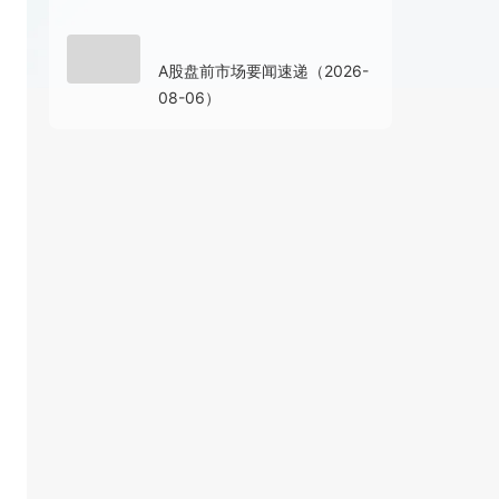
存拐点”还会远吗？
18小时前
A股盘前市场要闻速递（2026-
08-06）