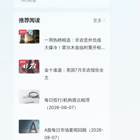
14小时前
推荐阅读
更多
19小时前
HOT
一周热榜精选：非农意外负值
大爆冷！霍尔木兹临时重开框
架已达成？
08-07 20:35
HOT
金十速递：美国7月非农报告全
文
08-07 16:09
每日投行/机构观点梳理
（2026-08-07）
08-07 15:08
A股每日市场要闻回顾（2026-
08-07）