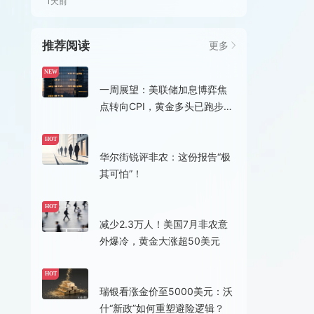
1天前
推荐阅读
更多
2小时前
NEW
一周展望：美联储加息博弈焦
点转向CPI，黄金多头已跑步进
场
18小时前
HOT
华尔街锐评非农：这份报告“极
其可怕”！
20小时前
HOT
减少2.3万人！美国7月非农意
外爆冷，黄金大涨超50美元
20小时前
HOT
瑞银看涨金价至5000美元：沃
什“新政”如何重塑避险逻辑？