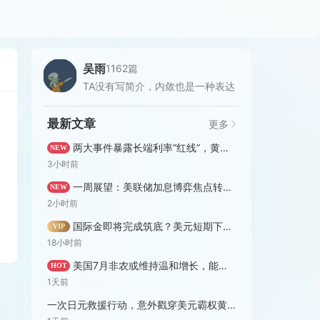
吴雨
1162篇
TA没有写简介，内敛也是一种表达
最新文章
更多
两大事件暴露长端利率“红线”，黄金短期上行目标明确
NEW
3小时前
一周展望：美联储加息博弈焦点转向CPI，黄金多头已跑步进场
NEW
2小时前
国际金即将完成筑底？美元短期下行空间仍相对有限 | 8月7日分析汇总
VIP
18小时前
美国7月非农或维持温和增长，能否撼动胶着的加息定价？
HOT
1天前
一次日元救援行动，意外戳穿美元霸权黄昏？