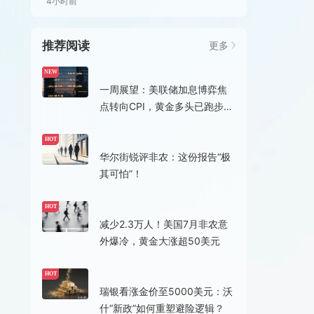
4小时前
推荐阅读
更多
6小时前
NEW
一周展望：美联储加息博弈焦
点转向CPI，黄金多头已跑步进
场
14小时前
HOT
华尔街锐评非农：这份报告“极
其可怕”！
16小时前
HOT
减少2.3万人！美国7月非农意
外爆冷，黄金大涨超50美元
16小时前
HOT
瑞银看涨金价至5000美元：沃
什“新政”如何重塑避险逻辑？